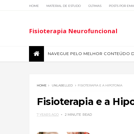
HOME
MATERIAL DE ESTUDO
ÚLTIMAS
POSTS POR EMA
Fisioterapia Neurofuncional
NAVEGUE PELO MELHOR CONTEÚDO DE
HOME
UNLABELLED
FISIOTERAPIA E A HIPOTONIA
Fisioterapia e a Hip
7 YEARS AGO
2 MINUTE
READ