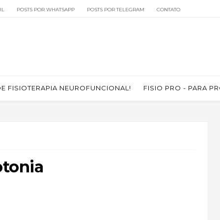
IL
POSTS POR WHATSAPP
POSTS POR TELEGRAM
CONTATO
 FISIOTERAPIA NEUROFUNCIONAL!
FISIO PRO - PARA P
otonia