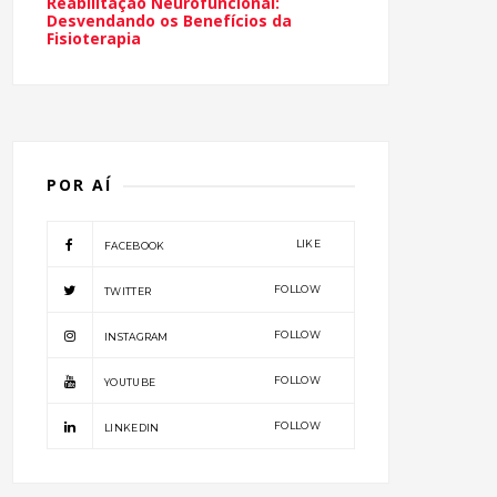
Reabilitação Neurofuncional:
Desvendando os Benefícios da
Fisioterapia
POR AÍ
LIKE
FACEBOOK
FOLLOW
TWITTER
FOLLOW
INSTAGRAM
FOLLOW
YOUTUBE
FOLLOW
LINKEDIN