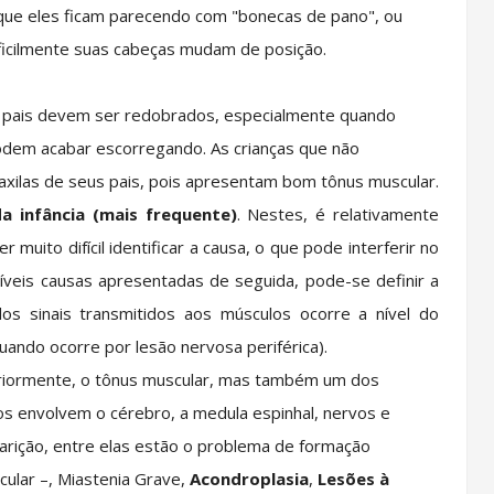
que eles ficam parecendo com "bonecas de pano", ou
ficilmente suas cabeças mudam de posição.
s pais devem ser redobrados, especialmente quando
odem acabar escorregando. As crianças que não
xilas de seus pais, pois apresentam bom tônus muscular.
da infância (mais frequente)
. Nestes, é relativamente
muito difícil identificar a causa, o que pode interferir no
íveis causas apresentadas de seguida, pode-se definir a
dos sinais transmitidos aos músculos ocorre a nível do
quando ocorre por lesão nervosa periférica).
eriormente, o tônus muscular, mas também um dos
os envolvem o cérebro, a medula espinhal, nervos e
arição, entre elas estão o problema de formação
cular –, Miastenia Grave,
Acondroplasia
,
Lesões à