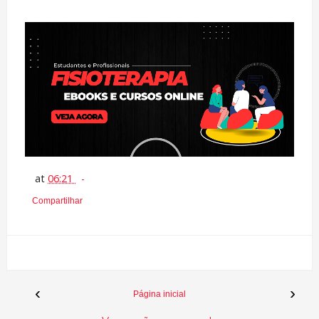
at
06:21
Compartilhar
‹
›
Página inicial