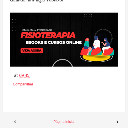
at
09:45
Compartilhar
‹
›
Página inicial