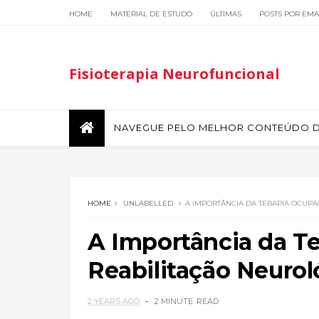
HOME
MATERIAL DE ESTUDO
ÚLTIMAS
POSTS POR EMA
Fisioterapia Neurofuncional
NAVEGUE PELO MELHOR CONTEÚDO DE
HOME
UNLABELLED
A IMPORTÂNCIA DA TERAPIA OCUPA
A Importância da T
Reabilitação Neurol
2 YEARS AGO
2 MINUTE
READ