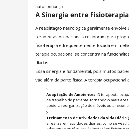
autoconfiança.
A Sinergia entre Fisioterapi
A reabilitação neurológica geralmente envolve 
terapeutas ocupacionais colaboram para propo
fisioterapia é frequentemente focada em melhor
terapia ocupacional se concentra na funcionalid
diárias.
Essa sinergia é fundamental, pois muitos paci
vão além da parte física. A terapia ocupaciona
Adaptação de Ambientes:
O terapeuta ocupa
de trabalho do paciente, tornando-o mais acessí
apoio, a reorganização de móveis ou a recomen
Treinamento de Atividades da Vida Diária 
a realizarem atividades diárias, como se vestir
adaptando as técnicas às limitações físicas e c