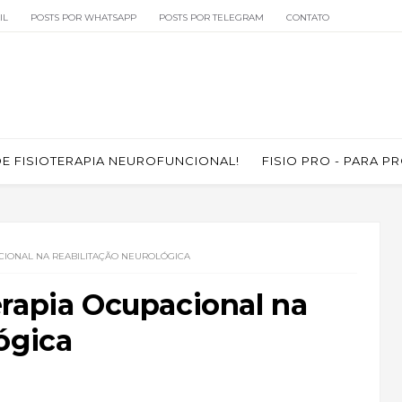
IL
POSTS POR WHATSAPP
POSTS POR TELEGRAM
CONTATO
 FISIOTERAPIA NEUROFUNCIONAL!
FISIO PRO - PARA P
CIONAL NA REABILITAÇÃO NEUROLÓGICA
erapia Ocupacional na
ógica