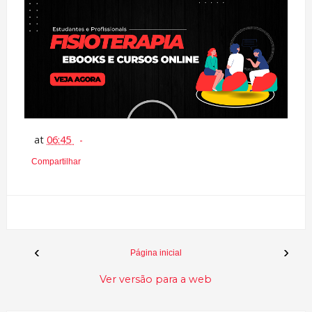
at
06:45
Compartilhar
‹
›
Página inicial
Ver versão para a web